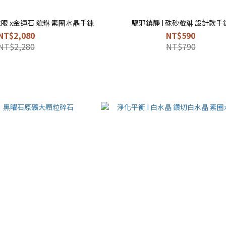
虎眼 x金運石 貔貅 素圈水晶手鍊
驅邪鎮靜 I 硃砂貔貅 設計款手
NT$2,080
NT$590
NT$2,280
NT$790