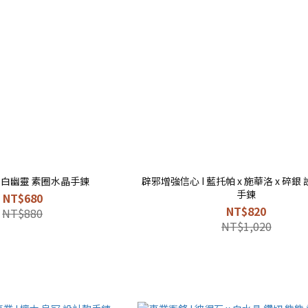
I 白幽靈 素圈水晶手鍊
辟邪增強信心 I 藍托帕 x 施華洛 x 碎銀 設計款水晶
手鍊
NT$680
NT$820
NT$880
NT$1,020