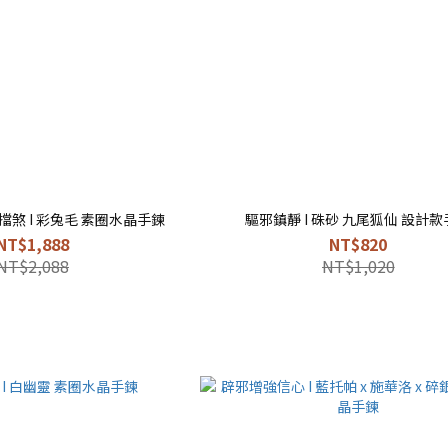
煞 I 彩兔毛 素圈水晶手鍊
驅邪鎮靜 I 硃砂 九尾狐仙 設計
NT$1,888
NT$820
NT$2,088
NT$1,020