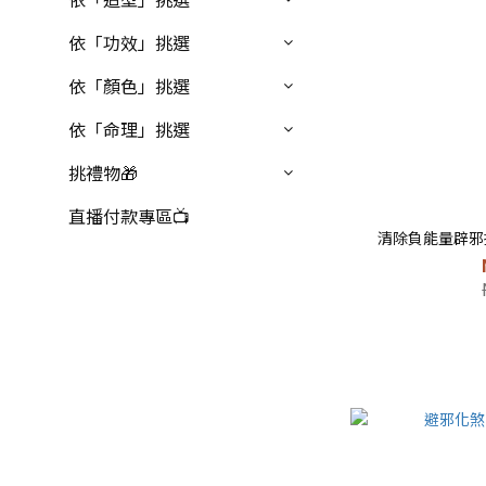
依「功效」挑選
依「顏色」挑選
依「命理」挑選
挑禮物🎁
直播付款專區📺
清除負能量辟邪擋