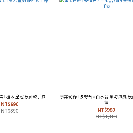
驅避小人助事業 I 檀木 皇冠 設計款手鍊
事業衝鋒 I 彼得石 x 白水晶 鑽切 熊熊
鍊
NT$690
NT$980
NT$890
NT$1,180