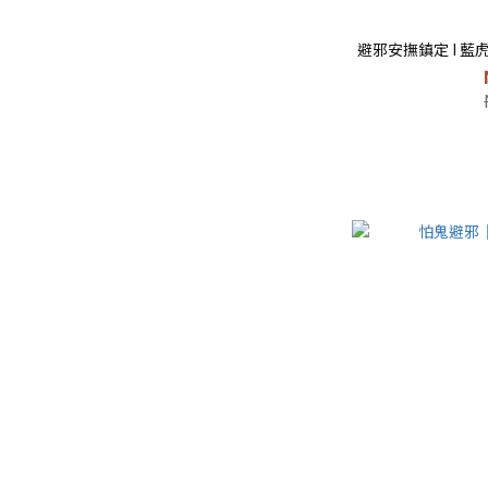
避邪安撫鎮定 I 藍