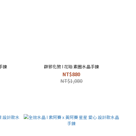
款手鍊
辟邪化煞 I 花珀 素圈水晶手鍊
NT$880
NT$1,080