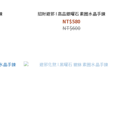
鍊
招財避邪 I 高品銀曜石 素圈水晶手鍊
NT$580
NT$600