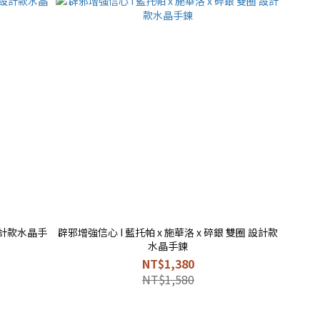
 設計款水晶手
辟邪增強信心 I 藍托帕 x 施華洛 x 碎銀 雙圈 設計款
水晶手鍊
NT$1,380
NT$1,580