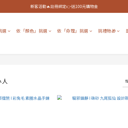
新客活動🔥註冊綁定👉送100元購物金
新客活動🔥註冊綁定👉送100元購物金
全館888免運🚚
挑選
依「顏色」挑選
依「命理」挑選
挑禮物🎁
新客活動🔥註冊綁定👉送100元購物金
小人