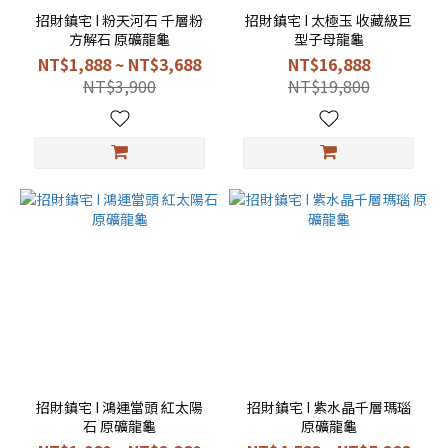
招財鎮宅 I 粉天河石 千層粉
招財鎮宅 I 太極玉 收藏級巨
方解石 原礦龍龜
型子母龍龜
NT$1,888 ~ NT$3,688
NT$16,888
NT$3,900
NT$19,800
招財鎮宅 I 鴻運當頭 紅太陽
招財鎮宅 I 紫水晶千層瑪瑙
石 原礦龍龜
原礦龍龜