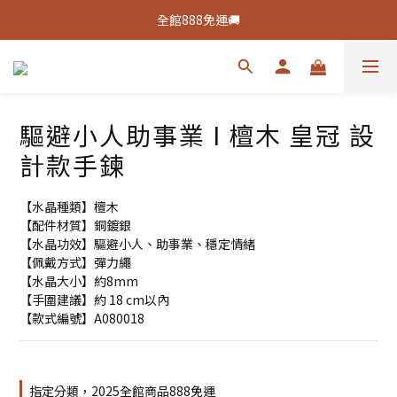
新客活動🔥註冊綁定👉送100元購物金
全館888免運🚚
新客活動🔥註冊綁定👉送100元購物金
驅避小人助事業 I 檀木 皇冠 設
計款手鍊
【水晶種類】檀木
【配件材質】銅鍍銀
【水晶功效】驅避小人、助事業、穩定情緒
【佩戴方式】彈力繩
【水晶大小】約8mm
【手圍建議】約 18 cm以內
【款式編號】A080018
指定分類，2025全館商品888免運