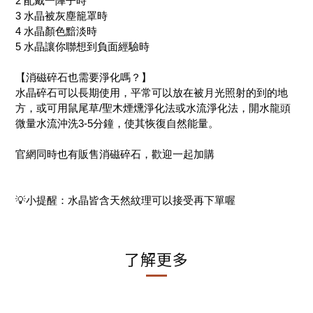
2 配戴一陣子時
3 水晶被灰塵籠罩時
4 水晶顏色黯淡時
5 水晶讓你聯想到負面經驗時
【消磁碎石也需要淨化嗎？】
水晶碎石可以長期使用，平常可以放在被月光照射的到的地
方，或可用鼠尾草/聖木煙燻淨化法或水流淨化法，開水龍頭
微量水流沖洗3-5分鐘，使其恢復自然能量。
官網同時也有販售消磁碎石，歡迎一起加購
💡小提醒：水晶皆含天然紋理可以接受再下單喔
了解更多