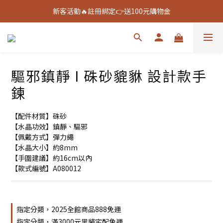
新客活動🔥註冊綁定👉送100元購物金
新客活動🔥註冊綁定👉送100元購物金
全館888免運🚚
新客活動🔥註冊綁定👉送100元購物金
驅邪鎮靜 I 硃砂貔貅 設計款手
鍊
【配件材質】硃砂
【水晶功效】鎮靜、驅邪
【佩戴方式】彈力繩
【水晶大小】約8mm
【手圍建議】約16cm以內
【款式編號】A080012
指定分類，2025全館商品888免運
指定分類，滿3000元黑貓宅配免運