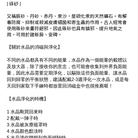
| 硃砂 |
又稱辰砂、丹砂、赤丹、汞沙，是硫化汞的天然礦石。有解
毒防腐、抑制或殺滅皮膚細菌和寄生蟲的作用。古人經常會
使用硃砂來畫符避邪，因此硃砂也具有鎮邪、提升地氣之
用，可用於建新房、安碑。
【關於水晶的消磁與淨化】
不同的水晶都具有不同的能量，水晶作為一個能量的載體以
及放大器，除了接收你的意念，也可能會收集到外界負面能
量，因此水晶需要定期淨化，以驅除這些負面能量。讓水晶
回到歸零的平衡狀態，建議配戴2-3週淨化一次水晶，或是每
天回到家取下手鍊時都放置回消磁盒中也很推薦喔！
【水晶淨化的時機】
1 水晶剛買回來時
2 配戴一陣子時
3 水晶被灰塵籠罩時
4 水晶顏色黯淡時
5 水晶讓你聯想到負面經驗時