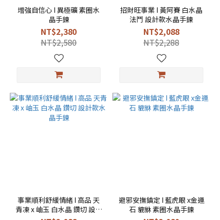
增強自信心 I 異極礦 素圈水
招財旺事業 I 黃阿賽 白水晶
晶手鍊
法鬥 設計款水晶手鍊
NT$2,380
NT$2,088
NT$2,580
NT$2,288
事業順利舒緩情緒 I 高品 天
避邪安撫鎮定 I 藍虎眼 x金運
青凍 x 岫玉 白水晶 鑽切 設計
石 貔貅 素圈水晶手鍊
款水晶手鍊