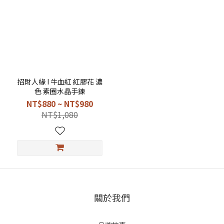
招財人緣 I 牛血紅 紅膠花 濃
色 素圈水晶手鍊
NT$880 ~ NT$980
NT$1,080
關於我們