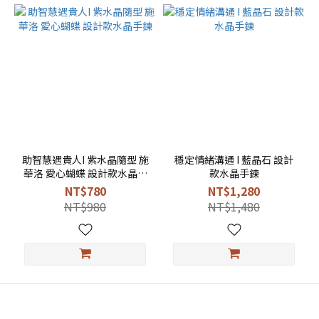
助智慧遇貴人I 紫水晶隨型 施
穩定情緒溝通 I 藍晶石 設計
華洛 愛心蝴蝶 設計款水晶手
款水晶手鍊
鍊
NT$780
NT$1,280
NT$980
NT$1,480