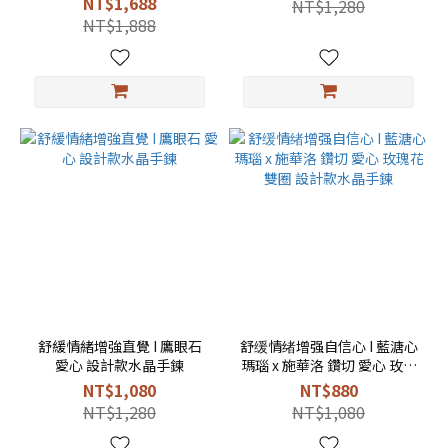
NT$1,688
NT$1,280
NT$1,888
舒緩情緒增強直覺 I 鷹眼石
舒缓情绪增强自信心 I 藍溏心
愛心 設計款水晶手鍊
瑪瑙 x 施華洛 鑽切 愛心 玫瑰
花 雙圈 設計款水晶手鍊
NT$1,080
NT$880
NT$1,280
NT$1,080