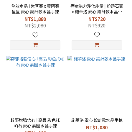
全效水晶 I 紫阿賽 x 黃阿賽
療癒能力淨化能量 | 粉透石膏
星星 愛心 設計款水晶手鍊
x 施華洛 愛心 設計款水晶手
鍊
NT$1,880
NT$720
NT$2,080
NT$920
辟邪增強信心 I 高品 彩色托
施華洛 愛心 設計款水晶手鍊
帕石 愛心 素圈水晶手鍊
NT$1,080