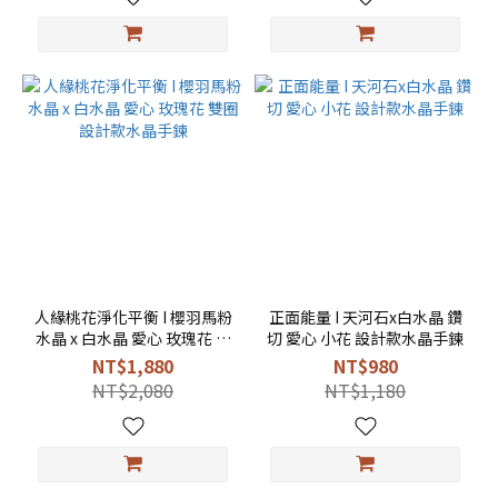
人緣桃花淨化平衡 I 櫻羽馬粉
正面能量 I 天河石x白水晶 鑽
水晶 x 白水晶 愛心 玫瑰花 雙
切 愛心 小花 設計款水晶手鍊
圈 設計款水晶手鍊
NT$1,880
NT$980
NT$2,080
NT$1,180