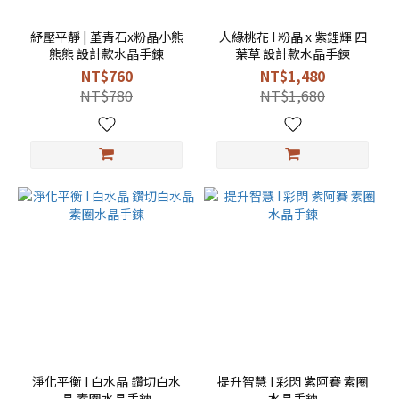
紓壓平靜 | 堇青石x粉晶小熊
人緣桃花 I 粉晶 x 紫鋰輝 四
熊熊 設計款水晶手鍊
葉草 設計款水晶手鍊
NT$760
NT$1,480
NT$780
NT$1,680
淨化平衡 I 白水晶 鑽切白水
提升智慧 I 彩閃 紫阿賽 素圈
晶 素圈水晶手鍊
水晶手鍊