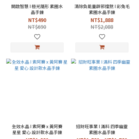
開啟智慧 I 極光隨形 素圈水
清除負能量辟邪擋煞 I 彩兔毛
晶手鍊
素圈水晶手鍊
NT$490
NT$1,888
NT$690
NT$2,088
全效水晶 I 紫阿賽 x 黃阿賽
招財旺事業 I 滿料 四季幽靈
星星 愛心 設計款水晶手鍊
素圈水晶手鍊