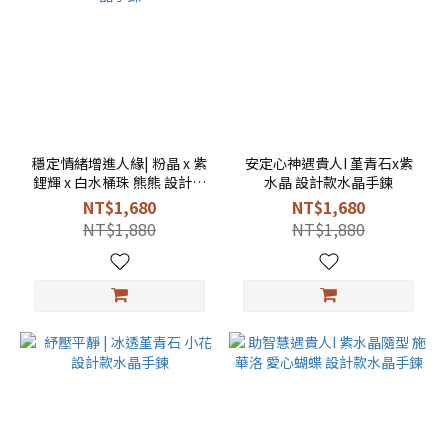
穩定情緒增進人緣| 粉晶 x 紫
安定心神遇貴人I 堇青石x紫
鋰輝 x 白水桶珠 熊熊 設計款
水晶 設計款水晶手鍊
水晶手鍊
NT$1,680
NT$1,680
NT$1,880
NT$1,880