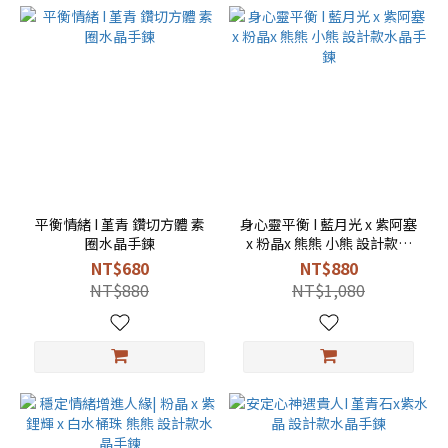
平衡情緒 I 堇青 鑽切方體 素
身心靈平衡 I 藍月光 x 紫阿塞
圈水晶手鍊
x 粉晶x 熊熊 小熊 設計款水
晶手鍊
NT$680
NT$880
NT$880
NT$1,080