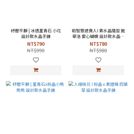
紓壓平靜 | 冰透堇青石 小花
助智慧遇貴人I 紫水晶隨型 施
設計款水晶手鍊
華洛 愛心蝴蝶 設計款水晶手
鍊
NT$790
NT$780
NT$990
NT$980