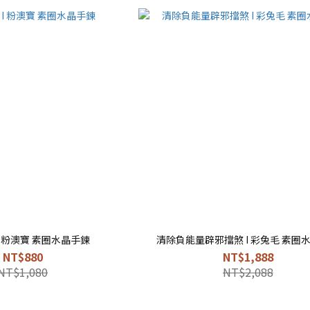
I 粉澳寶 素圈水晶手鍊
清除負能量辟邪擋煞 I 彩兔毛 素圈
NT$880
NT$1,888
NT$1,080
NT$2,088