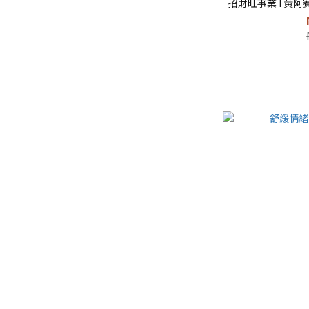
招財旺事業 I 黃阿