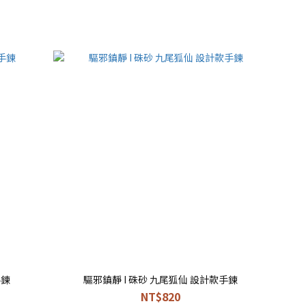
手鍊
驅邪鎮靜 I 硃砂 九尾狐仙 設計款手鍊
NT$820