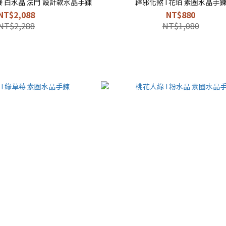
賽 白水晶 法鬥 設計款水晶手鍊
辟邪化煞 I 花珀 素圈水晶手
NT$2,088
NT$880
NT$2,288
NT$1,080