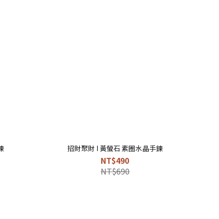
鍊
招財聚財 I 黃螢石 素圈水晶手鍊
NT$490
NT$690