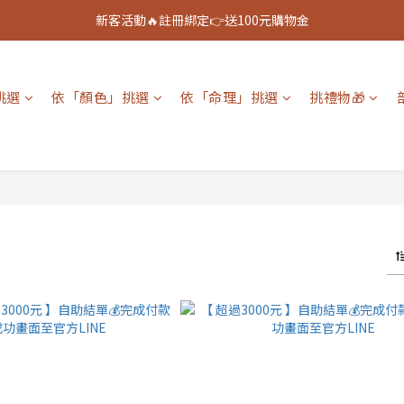
新客活動🔥註冊綁定👉送100元購物金
新客活動🔥註冊綁定👉送100元購物金
全館888免運🚚
挑選
依「顏色」挑選
依「命理」挑選
挑禮物🎁
新客活動🔥註冊綁定👉送100元購物金