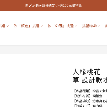
新客活動🔥註冊綁定👉送100元購物金
新客活動🔥註冊綁定👉送100元購物金
全館888免運🚚
挑選
依「顏色」挑選
依「命理」挑選
挑禮物🎁
新客活動🔥註冊綁定👉送100元購物金
人緣桃花 I
草 設計款
【水晶種類】粉晶 x 紫
【配件材質】銅鍍金
【水晶功效】治癒身心
【佩戴方式】彈力繩