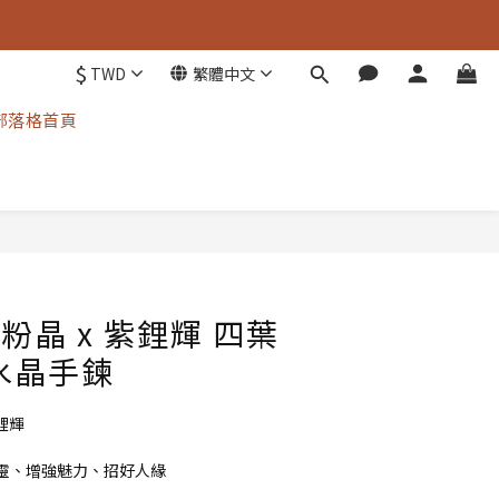
$
TWD
繁體中文
部落格首頁
立即購買
 粉晶 x 紫鋰輝 四葉
水晶手鍊
鋰輝
靈、增強魅力、招好人緣