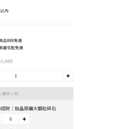
m以內
商品888免運
元黑貓宅配免運
1,680
品
(最多 1 件)
力招財｜鈦晶原礦大顆粒碎石