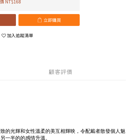
 NT$168
立即購買
加入追蹤清單
顧客評價
雅致的光輝和女性溫柔的美互相輝映，令配戴者散發個人魅
與另一半的的感情升溫。