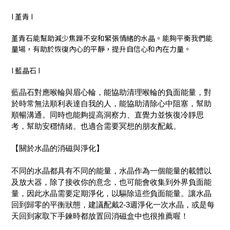
I 堇青 I
堇青石能幫助減少焦躁不安和緊張情緒的水晶。能夠平衡我們能
量場，有助於恢復內心的平靜，提升自信心和內在力量。
I 藍晶石 I
藍晶石對應喉輪與眉心輪，能協助清理喉輪的負面能量，對
於時常無法順利表達自我的人，能協助清除心中阻塞，幫助
順暢溝通。同時也能夠提高洞察力、直覺力並恢復冷靜思
考，幫助安穩情緒。也適合需要冥想的朋友配戴。
【關於水晶的消磁與淨化】
不同的水晶都具有不同的能量，水晶作為一個能量的載體以
及放大器，除了接收你的意念，也可能會收集到外界負面能
量，因此水晶需要定期淨化，以驅除這些負面能量。讓水晶
回到歸零的平衡狀態，建議配戴2-3週淨化一次水晶，或是每
天回到家取下手鍊時都放置回消磁盒中也很推薦喔！