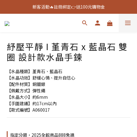
新客活動🔥註冊綁定👉送100元購物金
新客活動🔥註冊綁定👉送100元購物金
全館888免運🚚
新客活動🔥註冊綁定👉送100元購物金
紓壓平靜 I 堇青石 x 藍晶石 雙
圈 設計款水晶手鍊
【水晶種類】堇青石、藍晶石
【水晶功效】舒緩心情、提升自信心
【配件材質】銅鍍銀
【佩戴方式】彈性繩
【水晶大小】約6mm
【手圍建議】約17cm以內
【款式編號】A060017
指定分類，2025全館商品888免運