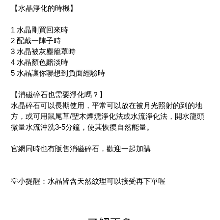
【水晶淨化的時機】
1 水晶剛買回來時
2 配戴一陣子時
3 水晶被灰塵籠罩時
4 水晶顏色黯淡時
5 水晶讓你聯想到負面經驗時
【消磁碎石也需要淨化嗎？】
水晶碎石可以長期使用，平常可以放在被月光照射的到的地
方，或可用鼠尾草/聖木煙燻淨化法或水流淨化法，開水龍頭
微量水流沖洗3-5分鐘，使其恢復自然能量。
官網同時也有販售消磁碎石，歡迎一起加購
💡小提醒：水晶皆含天然紋理可以接受再下單喔