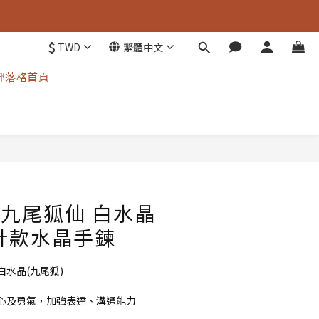
$
TWD
繁體中文
部落格首頁
立即購買
I 九尾狐仙 白水晶
計款水晶手鍊
水晶(九尾狐)
心及勇氣，加強表達、溝通能力