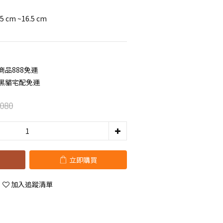
m ~16.5 cm
商品888免運
元黑貓宅配免運
080
立即購買
加入追蹤清單