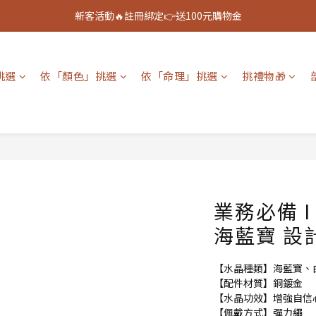
新客活動🔥註冊綁定👉送100元購物金
新客活動🔥註冊綁定👉送100元購物金
全館888免運🚚
挑選
依「顏色」挑選
依「命理」挑選
挑禮物🎁
新客活動🔥註冊綁定👉送100元購物金
業務必備 
海藍寶 設
【水晶種類】海藍寶、白
【配件材質】銅鍍金 
【水晶功效】增強自信
【佩戴方式】彈力繩