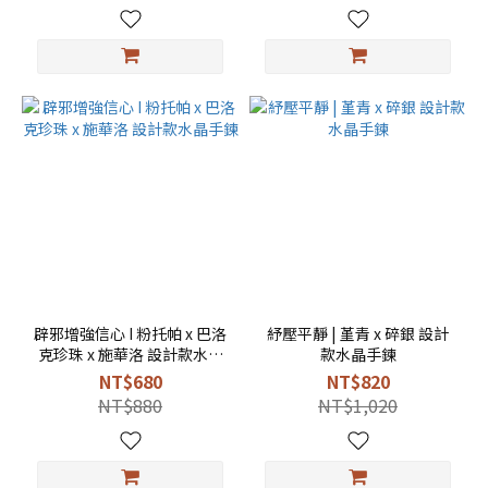
辟邪增強信心 I 粉托帕 x 巴洛
紓壓平靜 | 堇青 x 碎銀 設計
克珍珠 x 施華洛 設計款水晶
款水晶手鍊
手鍊
NT$680
NT$820
NT$880
NT$1,020