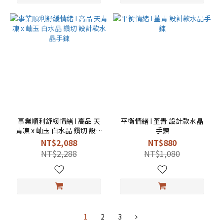
事業順利舒緩情緒 I 高品 天
平衡情緒 I 堇青 設計款水晶
青凍 x 岫玉 白水晶 鑽切 設計
手鍊
款水晶手鍊
NT$2,088
NT$880
NT$2,288
NT$1,080
1
2
3