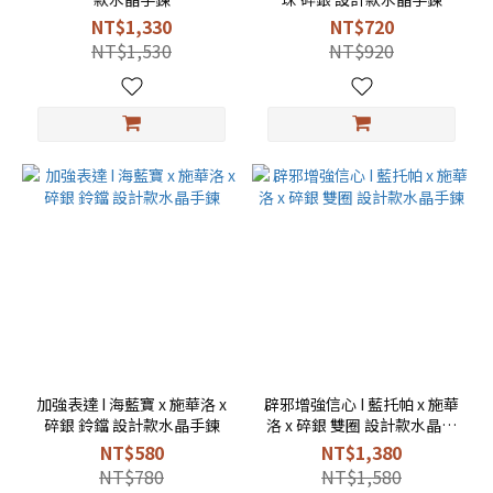
NT$1,330
NT$720
NT$1,530
NT$920
加強表達 I 海藍寶 x 施華洛 x
辟邪增強信心 I 藍托帕 x 施華
碎銀 鈴鐺 設計款水晶手鍊
洛 x 碎銀 雙圈 設計款水晶手
鍊
NT$580
NT$1,380
NT$780
NT$1,580