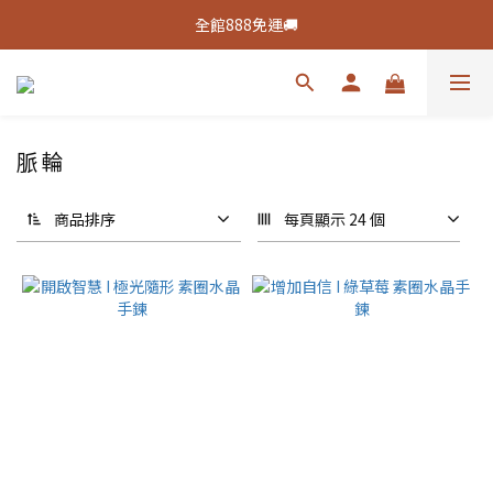
新客活動🔥註冊綁定👉送100元購物金
全館888免運🚚
新客活動🔥註冊綁定👉送100元購物金
脈輪
商品排序
每頁顯示 24 個