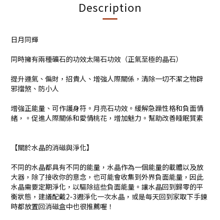
Description
日月同輝
同時擁有兩種礦石的功效太陽石功效（正氣至極的晶石）
提升運氣、偏財，招貴人、增強人際關係，清除一切不潔之物辟
邪擋煞、防小人
增強正能量、可作護身符。月亮石功效。緩解急躁性格和負面情
緒，。促進人際關係和愛情桃花，增加魅力。幫助改善睡眠質素
【關於水晶的消磁與淨化】
不同的水晶都具有不同的能量，水晶作為一個能量的載體以及放
大器，除了接收你的意念，也可能會收集到外界負面能量，因此
水晶需要定期淨化，以驅除這些負面能量。讓水晶回到歸零的平
衡狀態，建議配戴2-3週淨化一次水晶，或是每天回到家取下手鍊
時都放置回消磁盒中也很推薦喔！