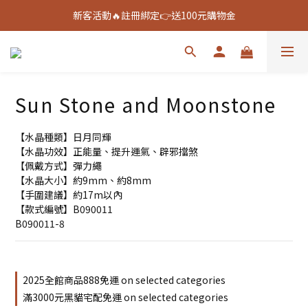
新客活動🔥註冊綁定👉送100元購物金
新客活動🔥註冊綁定👉送100元購物金
全館888免運🚚
新客活動🔥註冊綁定👉送100元購物金
Sun Stone and Moonstone
【水晶種類】日月同輝
【水晶功效】正能量、提升運氣、辟邪擋煞
【佩戴方式】彈力繩
【水晶大小】約9mm、約8mm
【手圍建議】約17m以內
【款式編號】B090011
B090011-8
2025全館商品888免運 on selected categories
滿3000元黑貓宅配免運 on selected categories