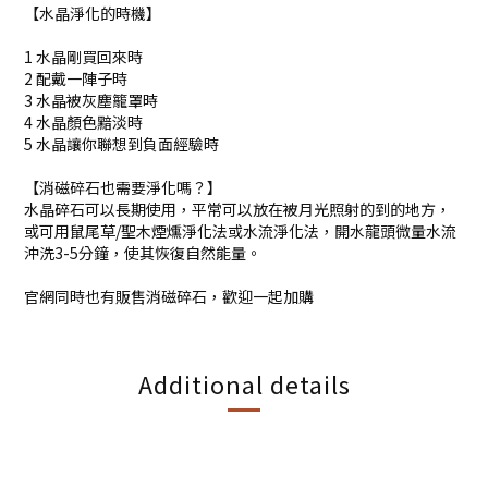
【水晶淨化的時機】
1 水晶剛買回來時
2 配戴一陣子時
3 水晶被灰塵籠罩時
4 水晶顏色黯淡時
5 水晶讓你聯想到負面經驗時
【消磁碎石也需要淨化嗎？】
水晶碎石可以長期使用，平常可以放在被月光照射的到的地方，
或可用鼠尾草/聖木煙燻淨化法或水流淨化法，開水龍頭微量水流
沖洗3-5分鐘，使其恢復自然能量。
官網同時也有販售消磁碎石，歡迎一起加購
Additional details