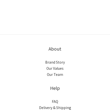
About
Brand Story
Our Values
Our Team
Help
FAQ
Delivery & Shipping