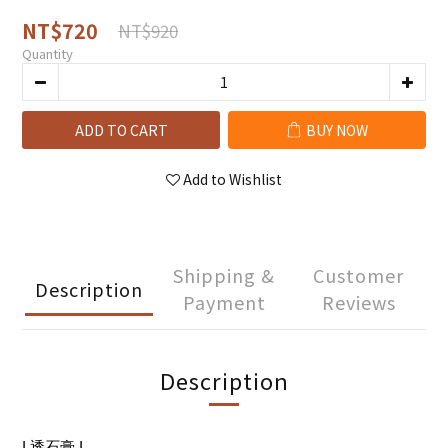
NT$720
NT$920
Quantity
ADD TO CART
BUY NOW
Add to Wishlist
Shipping &
Customer
Description
Payment
Reviews
Description
I 透石膏 I