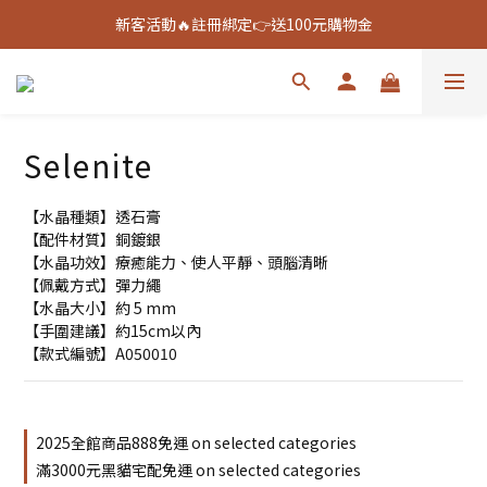
新客活動🔥註冊綁定👉送100元購物金
新客活動🔥註冊綁定👉送100元購物金
全館888免運🚚
新客活動🔥註冊綁定👉送100元購物金
Selenite
【水晶種類】透石膏 
【配件材質】銅鍍銀
【水晶功效】療癒能力、使人平靜、頭腦清晰
【佩戴方式】彈力繩
【水晶大小】約 5 mm
【手圍建議】約15cm以內
【款式編號】A050010
2025全館商品888免運 on selected categories
滿3000元黑貓宅配免運 on selected categories