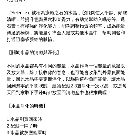
（Selenite）被稱為療癒之石的水晶，它能夠使人平靜、頭腦
清晰，並提升意識層次和直覺力，有助於幫助入眠等等。透
石膏具有極強的淨化能力，能夠調整物質的頻率，成為能量
傳遞的橋樑，將能量引導至人體或其他水晶中，幫助開發和
打通阻塞或萎縮的脈輪。
【關於水晶的消磁與淨化】
不同的水晶都具有不同的能量，水晶作為一個能量的載體以
及放大器，除了接收你的意念，也可能會收集到外界負面能
量，因此水晶需要定期淨化，以驅除這些負面能量。讓水晶
回到歸零的平衡狀態，建議配戴2-3週淨化一次水晶，或是每
天回到家取下手鍊時都放置回消磁盒中也很推薦喔！
【水晶淨化的時機】
1 水晶剛買回來時
2 配戴一陣子時
3 水晶被灰塵籠罩時