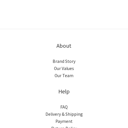
About
Brand Story
Our Values
Our Team
Help
FAQ
Delivery & Shipping
Payment