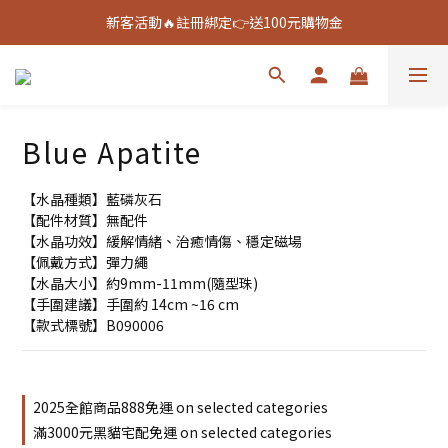
新客活動🔥註冊綁定👉送100元購物金
新客活動🔥註冊綁定👉送100元購物金
全館888免運🚚
新客活動🔥註冊綁定👉送100元購物金
Blue Apatite
【水晶種類】藍磷灰石
【配件材質】無配件
【水晶功效】緩解情緒、治癒情傷、穩定磁場
【佩戴方式】彈力繩
【水晶大小】約9mm-11mm(隨型珠)
【手圍建議】手圍約 14cm ~16 cm
【款式標號】B090006
2025全館商品888免運 on selected categories
滿3000元黑貓宅配免運 on selected categories