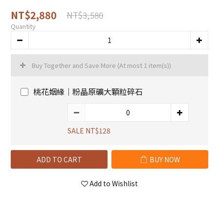
NT$2,880
NT$3,580
Quantity
Buy Together and Save More
(At most 1 item(s))
桃花姻緣｜粉晶原礦大顆粒碎石
SALE NT$128
ADD TO CART
BUY NOW
Add to Wishlist