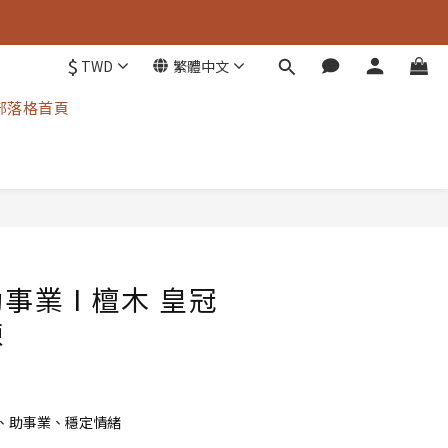
$
TWD
繁體中文
部落格首頁
立即購買
事業 I 檀木 皇冠
鍊
、助事業、穩定情緒