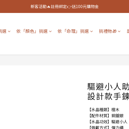
新客活動🔥註冊綁定👉送100元購物金
新客活動🔥註冊綁定👉送100元購物金
全館888免運🚚
挑選
依「顏色」挑選
依「命理」挑選
挑禮物🎁
新客活動🔥註冊綁定👉送100元購物金
驅避小人助
設計款手
【水晶種類】檀木
【配件材質】銅鍍銀
【水晶功效】驅避小人
【佩戴方式】彈力繩