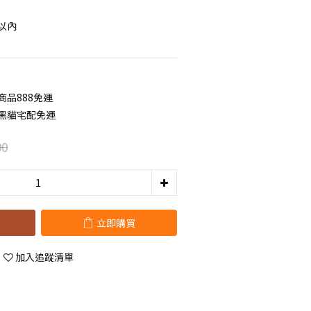
m以內
商品888免運
元黑貓宅配免運
90
立即購買
加入追蹤清單